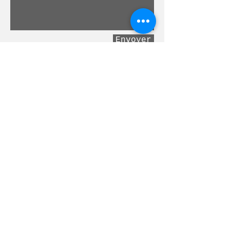
Envoyer
© COMBO SAS BRANDS - EAT THE WORLD -
FIOREMILIA - SABOR ANTIGO - WEI MING.
Proudly created by
I'M EVENT SAS