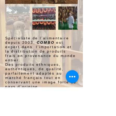
Spécialiste de l’alimentaire
depuis 2003,
COMBO
est
expert dans l’importation et
la distribution de produits
frais en provenance du monde
entier.
Des produits ethniques,
authentiques, de qualité,
parfaitement adaptés au
marché français tout en
conservant une image forte du
pays d’origine.
Points-forts : sourcing,
innovation, recherche des
tendances, maitrise et
l’optimisation de la chaine
logistique par client, suivi
commercial et gestion de